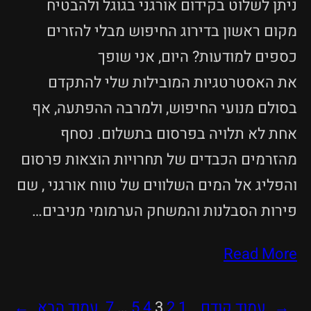
ניתן לשלוט בקידום אורגני בגוגל ולהבטיח
מקום ראשון בדירוג החיפוש מבלי להזרים
כספים למודעות? היום, אני שופך
את האסטרטגיות המובילות שלי להתקדם
בסולם מנועי החיפוש, ולמרבה ההפתעה, אף
אחת לא תלויה בפרסום בתשלום. נסחף
מהזרמים הכבדים של תחרויות הוצאות פרסום
והפליג אל המים השלווים של טווח אורגני , שם
פירות הסבלנות והמשחק הערמומי מניבים…
Read More
←
עמוד קודם
1
2
3
4
5
…
7
עמוד הבא
→