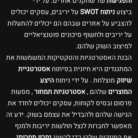
והפגיעות
של שחקנים אחרים. על ידי
ביצוע
ניתוח SWOT
על יריבים, עסקים יכולים
להצביע על אזורים שבהם הם יכולים להתעלות
על יריבים ולחשוף סיכונים פוטנציאליים
למיצוב השוק שלהם.
הבנת האסטרטגיות והטקטיקות המשמשות את
המתנגדים היא חיונית בפיתוח
אסטרטגיית
שיווק
מוצלחת . על ידי ניתוח
היצע
המוצרים
שלהם ,
אסטרטגיות תמחור
, מסעות
פרסום ובסיס לקוחות, עסקים יכולים לחדד את
הגישה שלהם ולהבדיל את עצמם בשוק. ידע זה
מאפשר לחברות לנצל חולשות יריבות ולמנף
את החוזקות שלהן כדי להשיג
יתרון תחרותי
.