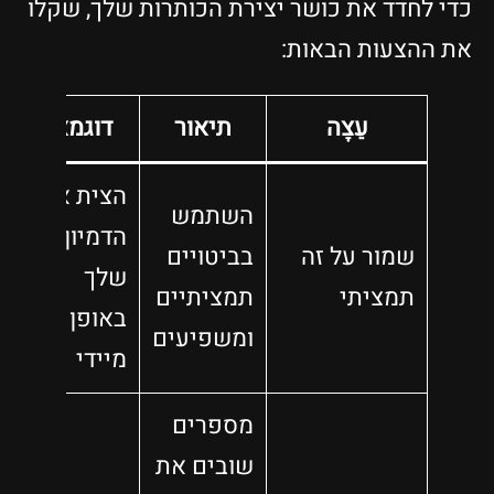
כדי לחדד את כושר יצירת הכותרות שלך, שקלו
את ההצעות הבאות:
עֵצָה
תיאור
דוגמא
הצית את
השתמש
הדמיון
שמור על זה
בביטויים
שלך
תמציתי
תמציתיים
באופן
ומשפיעים
מיידי
מספרים
שובים את