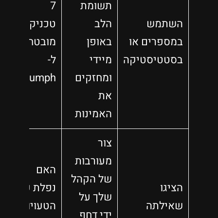
תשומת
7
השתמש
הלב
טכניקות
במספרים או
באופן
מובטחות
בסטטיסטיקה
מיידי
ל-
ומחזקים
Triumph
את
האמינות
צור
מעורבות
האם
של הקהל
הציגו
נפלת על
שלך על
שאילתה
הטעויות
ידי דחף