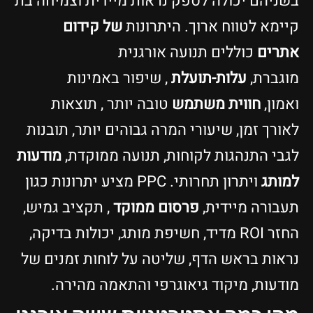
בשניהם יכולה לספק נראות מיידית וצמיחה בת
קיימא לטווח ארוך. היתרונות
של קידום
אתרים
כוללים תנועה אורגנית
מוגברת,
עלות-תועלת
, שיפור באמינות
ואמון,
חווית משתמש
טובה יותר , תוצאות
לאורך זמן, שיעורי המרה גבוהים יותר, תובנות
לגבי התנהגות לקוחות, תנועה ממוקדת,
מודעות
למותג
ויתרון תחרותי. PPC מציע יתרונות כגון
תעבורה מיידית,
פרסום ממוקד
, תקציב גמיש,
החזר ROI מדיד, חשיפת מותג, יכולות בדיקה,
נראות בראש הדף, שליטה על לוחות זמנים של
מודעות, מיקוד גיאוגרפי והתאמה מהירה.