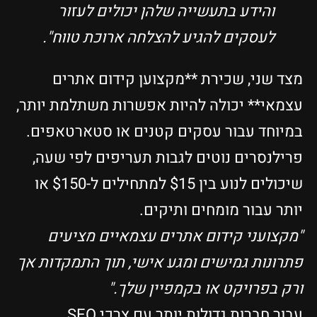
והידע בתעשייה שלהן יכולים לעזור
לעסקים להגיע להצלחה ארוכת טווח".
מצד שני, שכירת **מקצוען קידום אתרים
עצמאי** יכולה להיות אפשרות משתלמת יותר,
במיוחד עבור עסקים קטנים או סטארטאפים.
פרילנסרים נוטים לגבות תעריפים לפי שעה,
שיכולים לנוע בין $15 למתחילים ל-$150 או
יותר עבור מומחים ותיקים.
"מקצועני קידום אתרים עצמאיים מציעים
פתרונות גמישים ומגע אישי, תוך התמקדות אך
ורק בפרויקט או בקמפיין שלך."
עבור חברות גדולות יותר עם צרכי SEO