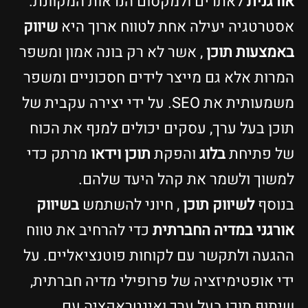
אורגנית
לאתרים ולמקסום הנראות המקוונת.
אסטרטגיה יעילה אחת לטווח ארוך היא
שיווק
באמצעות תוכן
, אשר לא רק בונה אמון ומשפר
המרות אלא גם מייצר לידים חסכוניים ומשפר
משמעותית את SEO. על ידי יצירה עקבית של
תוכן בעל ערך, עסקים יכולים למנף את הכוח
של פתיחת
בלוג
והפקת
תוכן וידאו
מרתק כדי
למשוך ולשמר את קהל היעד שלהם.
בנוסף
לשיווק תוכן
, חיוני להשתמש
בשיווק
אורגני במדיה החברתית
כדי להרחיב את טווח
ההגעה ולתקשר עם לקוחות פוטנציאליים. על
ידי אופטימיזציה של פרופילי מדיה חברתית,
שיתוף תוכן בעל ערך ואינטראקציה עם