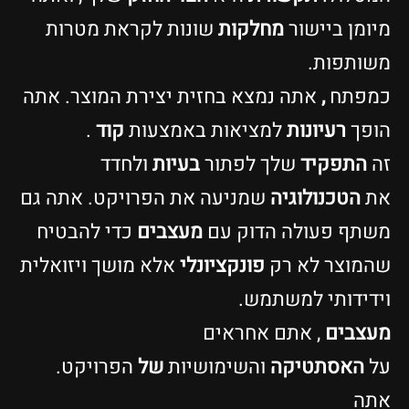
יומן ביישור
מחלקות
שונות לקראת מטרות
שותפות.
מפתח
,
אתה נמצא בחזית יצירת המוצר. אתה
ופך
רעיונות
למציאות באמצעות
קוד
.
ה
התפקיד
שלך לפתור
בעיות
ולחדד
ת
הטכנולוגיה
שמניעה את הפרויקט. אתה גם
שתף פעולה הדוק עם
מעצבים
כדי להבטיח
המוצר לא רק
פונקציונלי
אלא מושך ויזואלית
ידידותי למשתמש.
עצבים
, אתם אחראים
ל
האסתטיקה
והשימושיות
של
הפרויקט.
תה