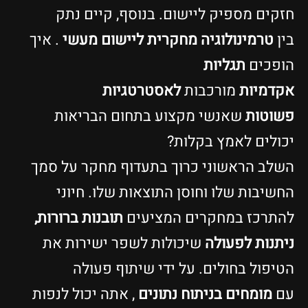
זקים מספיק ליישום. בנוסף, קיים נתק
ין
טרמינולוגיה מחקרית ליישום מעשי
. איך
ופכים
תגליות
קדמיות
מורכבות
לאסטרטגיות
שוטות
שאנשי מקצוע בתחום הבריאות
כולים לאמץ בקלות?
שלב הראשוני כרוך בתעדוף מחקר על סמך
חשיבות שלו וחוסן התוצאות שלו. חיוני
התרכז במחקרים המציעים
תובנות ברורות,
יתנות לפעולה
שיכולות לשפר ישירות את
טיפול בחולים. על ידי שיתוף פעולה
ם
מומחים בניתוח נתונים
, אתה יכול לנפות