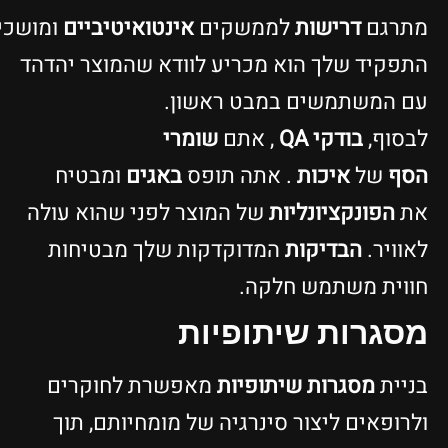
תרגם
דרישות
לממשקים
אינטואיטיביים
ומושכים.
תפקיד שלך הוא מכריע לוודא שהמוצר יהדהד
ם המשתמשים במבט ראשון.
בסוף,
בודקי QA
, אתם
שומרי
סף
של
איכות
. אתה תופס
באגים
ומבטיח
ת
הפונקציונליות
של המוצר לפני שהוא עולה
אוויר.
הבדיקות
המדוקדקות שלך מבטיחות
ווית משתמש חלקה.
סגרות שיתופיות
ניית
מסגרות שיתופיות
מאפשרת לחוקרים
לרופאים ליצור סינרגיה של מומחיותם, תוך