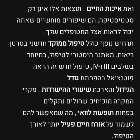
את
איכות החיים
. תוצאות אלו אינן רק
טטיסטיקה; הם שיפורים מוחשיים שאתה
כול לראות אצל המטופלים שלך.
רחיש נוסף כולל
טיפול ממוקד
חדשני בסרטן
יאות. מאתגר היסטורי לטיפול, במיוחד
בשלבים III ו-IV, טיפול חדש זה הראה
וטנציאל בהפחתת
גודל
גידול
והארכת
שיעורי ההישרדות
. מקרי
מקרה מוכיחים שחולים נתקלים
פחות
תופעות לוואי
, מה שמאפשר להם
שמור על
אורח חיים פעיל
יותר לאורך
טיפול.