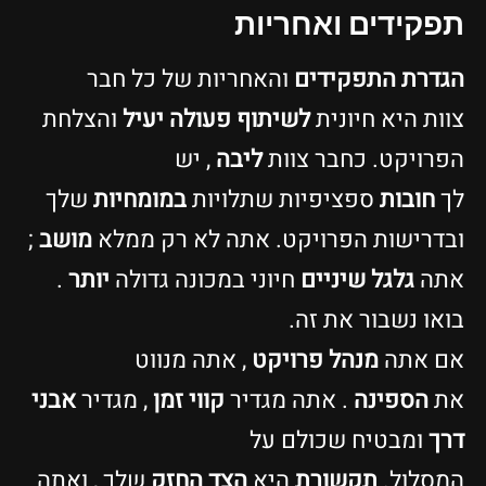
פקידים ואחריות
גדרת התפקידים
והאחריות של כל חבר
וות היא חיונית
לשיתוף פעולה
יעיל
והצלחת
פרויקט. כחבר צוות
ליבה
, יש
ך
חובות
ספציפיות שתלויות
במומחיות
שלך
בדרישות הפרויקט. אתה לא רק ממלא
מושב
;
תה
גלגל שיניים
חיוני במכונה גדולה
יותר
.
ואו נשבור את זה.
ם אתה
מנהל פרויקט
, אתה מנווט
ת
הספינה
. אתה מגדיר
קווי זמן
, מגדיר
אבני
רך
ומבטיח שכולם על
מסלול.
תקשורת
היא
הצד החזק
שלך , ואתה