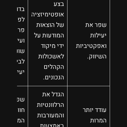
בצע
בדוק קריא
אופטימיזציה
לפעולה,
שפר את
של הוצאות
פריסות
יעילות
המודעות על
ועיצובים
ואפקטיביות
ידי מיקוד
שונים
השיווק.
לאשכולות
לביצועים
הקהלים
יעילים.
הנכונים.
הגדל את
שפר את
הרלוונטיות
עודד יותר
חוויית
והמעורבות
המרות
המשתמש
באמצעות