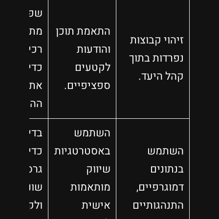
שפר באופ
התאמת תוכן
מתמיד את
זיהוי קבוצות
והודעות
רכיבי האת
נפרדות בתוך
לקטעים
כדי להגבי
קהל היעד.
ספציפיים.
את שיעורי
ההמרה.
השתמש
בדיקת 
השתמש
באסטרטגיות
כדי להשוו
בנתונים
שיווק
גרסאות
דמוגרפיים,
מותאמות
שונות
התנהגותיים
אישית
ולקבוע את