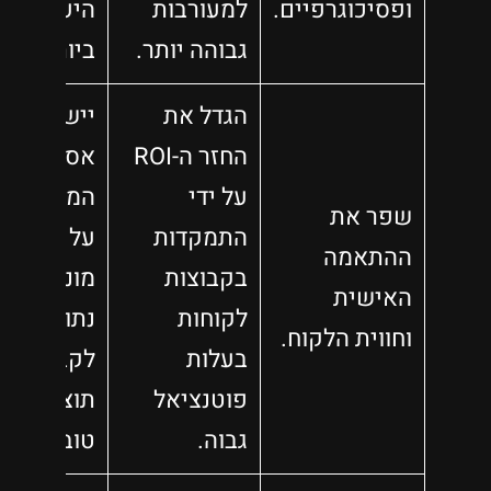
ופסיכוגרפיים.
למעורבות
היעילות
גבוהה יותר.
ביותר.
הגדל את
יישם
החזר ה-ROI
אסטרטגיו
על ידי
המבוססות
שפר את
התמקדות
על תובנות
ההתאמה
בקבוצות
מונעות
האישית
לקוחות
נתונים
וחווית הלקוח.
בעלות
לקבלת
פוטנציאל
תוצאות
גבוה.
טובות יותר