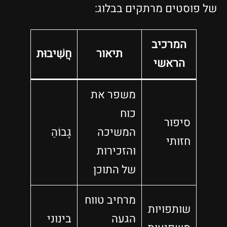
של פוסטים מרתקים בבלוג:
המרכיב
תיאור
חֲשִׁיבוּת
הראשי
משפר את
כוח
סיפור
המשיכה
גָבוֹהַ
חזותי
והזכירות
של התוכן
מרחיב טווח
שותפויות
הגעה
בינוני