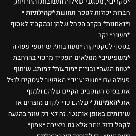
*סקרים*, מפגשי שאלות ותשובות ותחרויות,
חברות יכולות לטפח תחושת
*קהילתיות
*
ו*נאמנות* בקרב הקהל שלהן ובמקביל לאסוף
*משוב* יקר.
בנוסף לטקטיקות *מעורבות*, שיתופי פעולה
*משפיעים* ממלאים תפקיד מרכזי בהרחבת
*טווח הגעה* ובניית *מודעות* למותג. שיתוף
פעולה עם *משפיענים* מאפשר לעסקים לנצל
את בסיס העוקבים הקיים שלהם ולמנף
את
*האמינות
* שלהם כדי לקדם מוצרים או
שירותים באופן אותנטי. זה לא רק עוזר בהגעה
לקהל גדול יותר אלא גם ביצירת *אמון*