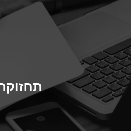
דלג
תוכן
תחזוקת